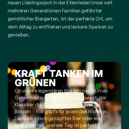
neuen Lieblingsspot in der Eilenriede! Unser seit
mehreren Generationen Familien geführter
gemütlicher Biergarten, ist der perfekte Ort, um
dem Alltag zu entfliehen und leckere Speisen zu
genießen.
KRAFT TANKEN IM
GRÜNEN
Ob unsere legendären Waffeln nach Omas
Geheimrezept, die würzige Bratwurst, der
Klassiker die Currywurst oder knusprige
Brezeln – hier gibt’s für jeden das Richtige.
Dazu ein frisch gezapftes Bier oder ein
heißer Kaffee, und der Tag ist perfekt!