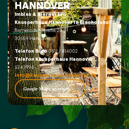
HANNOVER
Imbiss & Biergarten
Knusperhaus Hannover in Bischofshol
Bemeroder Straße 2a
30559 Hannover
Telefon Büro
0511 / 814002
Telefon Knusperhaus Hannover
0511 /
5247996
info@knusperhaus-hannover.de
Google Maps anzeigen